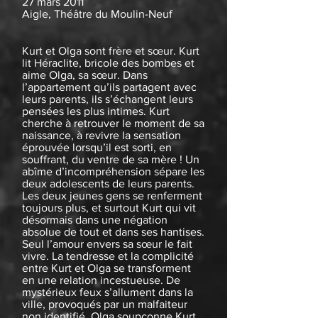
27 mars 2011
Aigle, Théâtre du Moulin-Neuf
Kurt et Olga sont frère et sœur. Kurt
lit Héraclite, bricole des bombes et
aime Olga, sa sœur. Dans
l’appartement qu’ils partagent avec
leurs parents, ils s’échangent leurs
pensées les plus intimes. Kurt
cherche à retrouver le moment de sa
naissance, à revivre la sensation
éprouvée lorsqu’il est sorti, en
souffrant, du ventre de sa mère ! Un
abîme d’incompréhension sépare les
deux adolescents de leurs parents.
Les deux jeunes gens se renferment
toujours plus, et surtout Kurt qui vit
désormais dans une négation
absolue de tout et dans ses hantises.
Seul l’amour envers sa sœur le fait
vivre. La tendresse
et la complicité
entre Kurt et Olga se transforment
en une relation incestueuse. De
mystérieux feux s’allument dans la
ville, provoqués par un malfaiteur
non identifié. Olga soupçonne Kurt