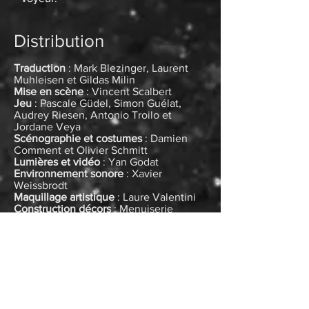
Distribution
Traduction
: Mark Blezinger, Laurent
Muhleisen et Gildas Milin
Mise en scène
: Vincent Scalbert
Jeu
: Pascale Güdel, Simon Guélat,
Audrey Riesen, Antonio Troilo et
Jordane Veya
Scénographie et costumes
: Damien
Comment et Olivier Schmitt
Lumières et vidéo
: Yan Godat
Environnement sonore
: Xavier
Weissbrodt
Maquillage artistique
: Laure Valentini
Construction décors
: Menuiserie
Balmer et Gillioz
Assistante scénographie
: Elsa
Belenguier
Direction technique
: Yan Godat
Régie lumière
: Aurélie Cuttat
Stagiaire technique
: Amandine
Vuillaume
Administration
: Anne Kristol